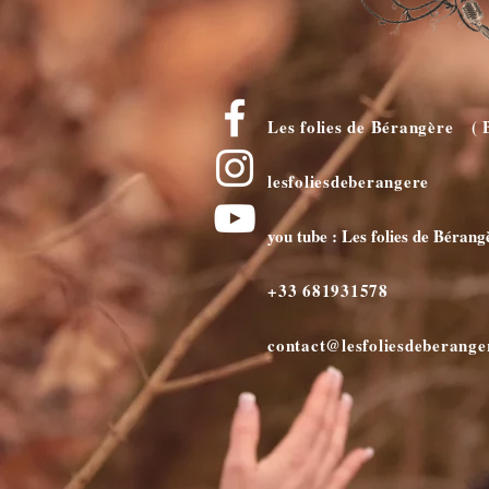
Les folies de Bérangère ( 
lesfoliesdeberangere
you tube : Les folies de Bérang
+33 681931578
contact@lesfoliesdeberang