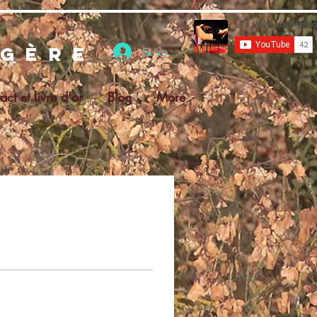
ngère
Se connecter
act et livre d'or
Blog
More