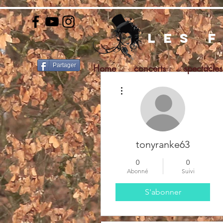
les 
Partager
Home
concerts
spectacles
Plus d'actions
tonyranke63
0
0
Abonné
Suivi
S'abonner