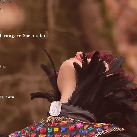
Bérangère Spectacle)
ère
ere.com