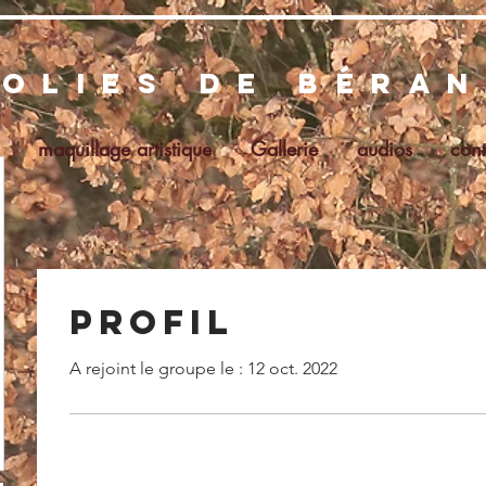
folies de béra
maquillage artistique
Gallerie
audios
cont
Profil
A rejoint le groupe le : 12 oct. 2022