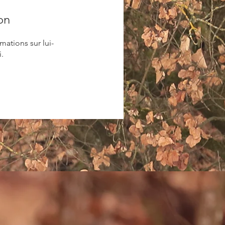
on
ations sur lui-
.