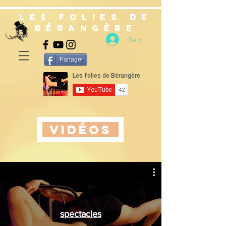
les folies de
bérangère
Se connecter
Partager
vidéos
spectacles