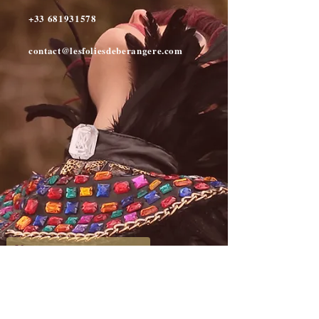
+33 681931578
contact@lesfoliesdeberangere.com