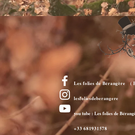
Les folies de Bérangère ( 
lesfoliesdeberangere
you tube : Les folies de Bérang
+33 681931578