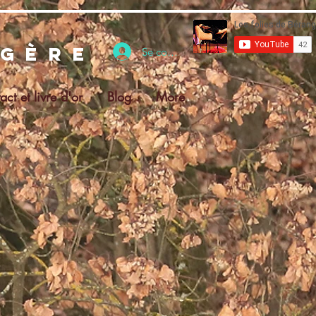
ngère
Se connecter
act et livre d'or
Blog
More