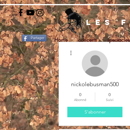
les 
Partager
Home
concerts
spectacles
Plus d'actions
nickolebusman500
0
0
Abonné
Suivi
S'abonner