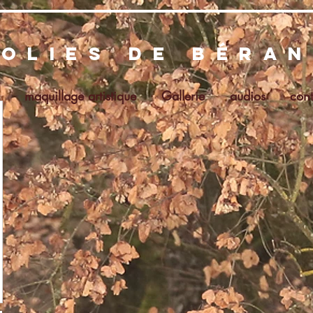
folies de béra
maquillage artistique
Gallerie
audios
cont